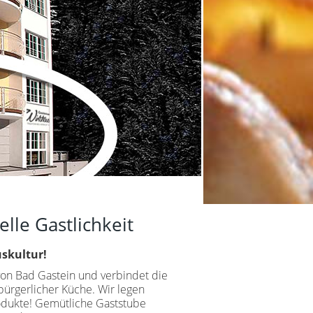
elle Gastlichkeit
uskultur!
von Bad Gastein und verbindet die
bürgerlicher Küche. Wir legen
rodukte! Gemütliche Gaststube