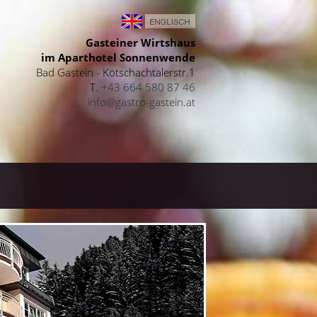
Gasteiner Wirtshaus
im Aparthotel Sonnenwende
Bad Gastein - Kötschachtalerstr.1
T.
+43 664 580 87 46
info@gastro-gastein.at