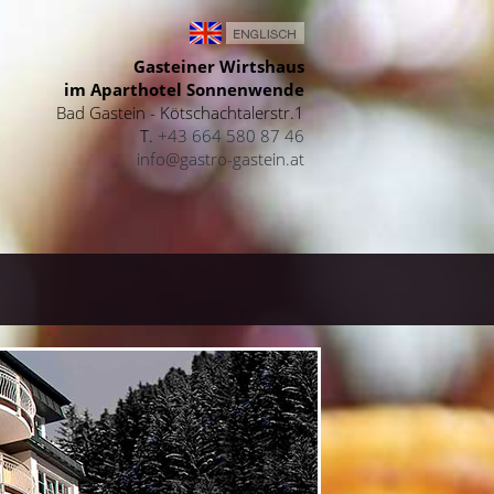
Gasteiner Wirtshaus
im Aparthotel Sonnenwende
Bad Gastein - Kötschachtalerstr.1
T.
+43 664 580 87 46
info@gastro-gastein.at