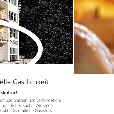
elle Gastlichkeit
uskultur!
von Bad Gastein und verbindet die
bürgerlicher Küche. Wir legen
rodukte! Gemütliche Gaststube