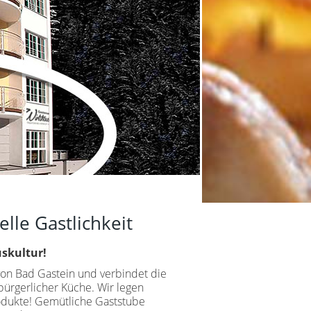
elle Gastlichkeit
uskultur!
von Bad Gastein und verbindet die
bürgerlicher Küche. Wir legen
rodukte! Gemütliche Gaststube