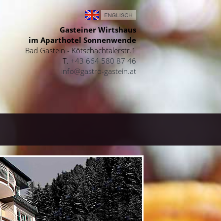
Gasteiner Wirtshaus
im Aparthotel Sonnenwende
Bad Gastein - Kötschachtalerstr.1
T.
+43 664 580 87 46
info@gastro-gastein.at